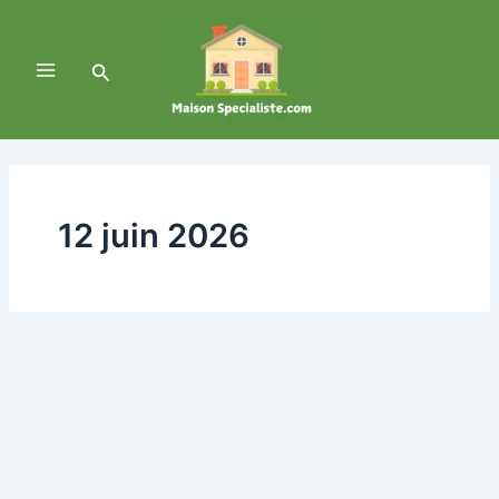
Aller
Main
au
Menu
contenu
Rechercher
12 juin 2026