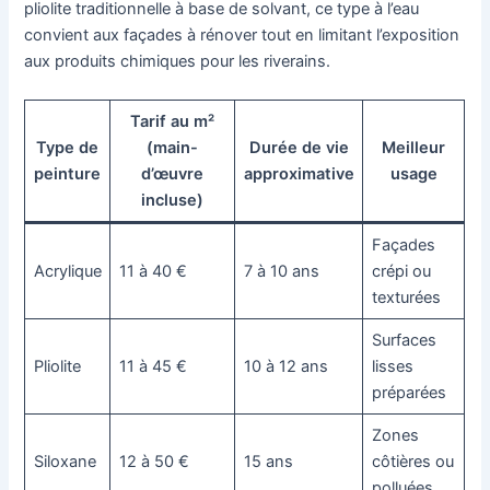
pliolite traditionnelle à base de solvant, ce type à l’eau
convient aux façades à rénover tout en limitant l’exposition
aux produits chimiques pour les riverains.
Tarif au m²
Type de
(main-
Durée de vie
Meilleur
peinture
d’œuvre
approximative
usage
incluse)
Façades
Acrylique
11 à 40 €
7 à 10 ans
crépi ou
texturées
Surfaces
Pliolite
11 à 45 €
10 à 12 ans
lisses
préparées
Zones
Siloxane
12 à 50 €
15 ans
côtières ou
polluées