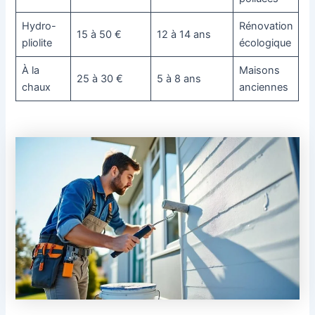
Hydro-
Rénovation
15 à 50 €
12 à 14 ans
pliolite
écologique
À la
Maisons
25 à 30 €
5 à 8 ans
chaux
anciennes