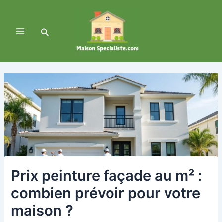
Aller
Navigation
Main
au
des
Menu
contenu
articles
Rechercher
Prix peinture façade au m² :
combien prévoir pour votre
maison ?